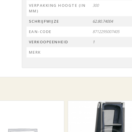
VERPAKKING HOOGTE (IN
300
MM)
SCHRIJFWIJZE
62.80.74004
EAN-CODE
8712295007405
VERKOOPEENHEID
1
MERK