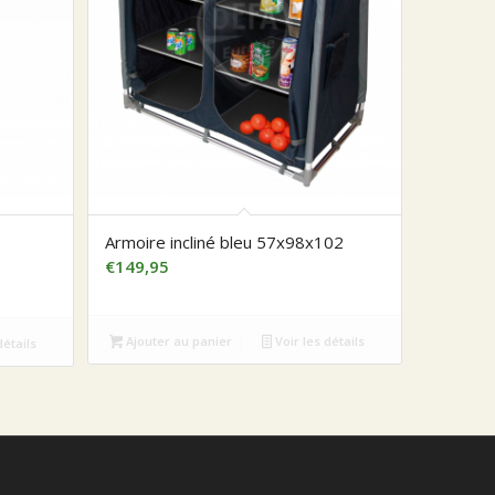
Armoire incliné bleu 57x98x102
€
149,95
Ajouter au panier
Voir les détails
détails