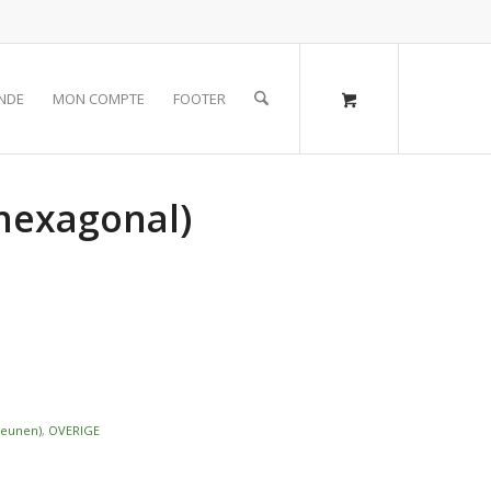
NDE
MON COMPTE
FOOTER
(hexagonal)
teunen)
,
OVERIGE