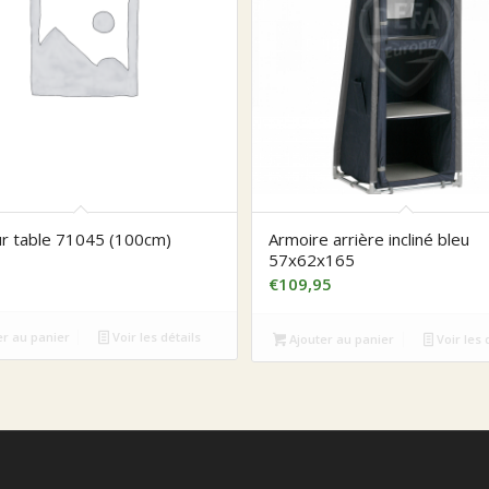
ur table 71045 (100cm)
Armoire arrière incliné bleu
57x62x165
€
109,95
er au panier
Voir les détails
Ajouter au panier
Voir les 