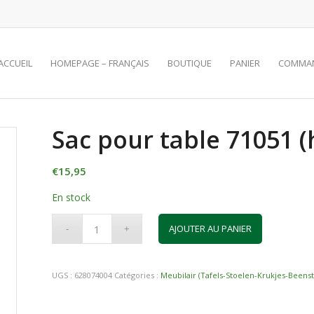
ACCUEIL
HOMEPAGE – FRANÇAIS
BOUTIQUE
PANIER
COMMA
Sac pour table 71051 
€
15,95
En stock
AJOUTER AU PANIER
UGS :
628074004
Catégories :
Meubilair (Tafels-Stoelen-Krukjes-Beens