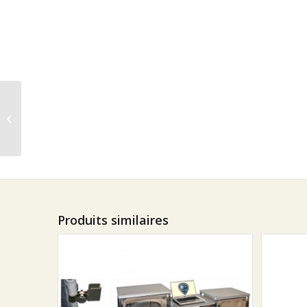
Table d’alu toile
métallique noir
120x60x70
Produits similaires